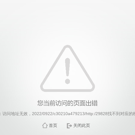
中国·yl23411(永利)集团官网-Officialwebsite
访问地址无效，2022/0922/c30210a479213/http:/29828找不到对应
首页
关闭此页