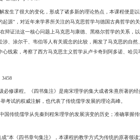
解发生了很大的变化，形成了诸多新的理论热点，本课程便是以
的起源”，对近年来学界所关注的马克思哲学与德国古典哲学的
察在辩证法这一核心问题上马克思与康德、黑格尔哲学的关系，以
松涉、涂尔干、韦伯等人有关观念的比较，阐发了马克思的自然
中心线索，考察了西方马克思主义哲学从卢卡奇到阿多诺、哈贝
：
3458
年级必修课程。《四书集注》是南宋理学的集大成者朱熹所著的
科举考试的权威注解，也代表了传统儒学发展的理论高峰。
中国传统儒学从先秦到程朱理学的发展演变的历史；准确掌握传
集成”本《四书章句集注》，本课程的教学方式为传统的原著领读