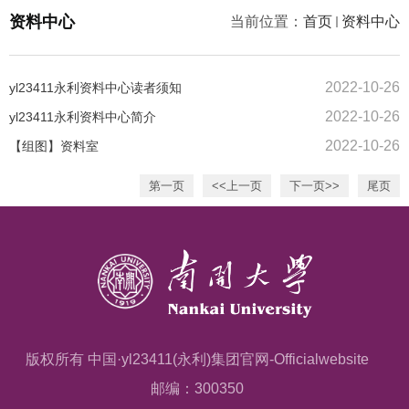
资料中心
当前位置：
首页
资料中心
2022-10-26
yl23411永利资料中心读者须知
2022-10-26
yl23411永利资料中心简介
2022-10-26
【组图】资料室
第一页
<<上一页
下一页>>
尾页
版权所有 中国·yl23411(永利)集团官网-Officialwebsite
邮编：300350