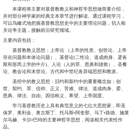
本课程将主要对基督教教义和神哲学思想做简要介绍，
并对部分神学家的经典文本章节进行解读。通过课程学习，
可以鸟瞰式地把握基督教思想史中的主要理论问题，切入相
关论争主题，接触前沿研究领域。
主要内容包括：
基督教教义思想：上帝论 （上帝的性质、创世论、上帝
存在问题和本体论问题）、基督论(二性论、道成肉身、逻各
斯和形而上学的中介)、人论（人的罪、恩典和拯救）、圣餐
论、教会论和末世论。古代和中世纪各异端思想和教派。
圣经中的教义思想：旧约和新约中的重要概念如：创
世、契约、罪、信仰、正义、苦难、律法、道成肉身、爱、
恩典、律法、自由、因信称义、希望、上帝国度。
学习基督教历史上具有典范意义的七位大思想家，即圣
保罗、奥利金、奥古斯丁、托马斯•阿奎那、马丁•路德、施莱
尔马赫、卡尔•巴特的主要神哲学思想，阅读相关代表性作
品。