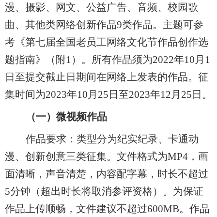
漫、摄影、网文、公益广告、音频、校园歌
曲、其他类网络创新作品
9类作品。主题可参
考《第七届全国老员工网络文化节作品创作选
题指南》（附1）。所有作品须为2022年10月1
日至提交截止日期间在网络上发表的作品。征
集
时间
为
2023年
10
月
2
5日至202
3
年
12
月
25
日。
（一）微视频作品
作品要求：类型分为纪实纪录、卡通动
漫、创新创意三类征集。文件格式为
MP4
，
画
面清晰，声音清楚，内容配字幕，时长不超过
5分钟
（
超出时长将取消参评资格
）
。为保证
作品上传顺畅，文件建议不超过
600MB。作品