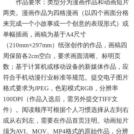
作品要求：类型分为漫画作品和动画短片
两类。漫画作品为四格漫画
（
以四个画面分格
来完成一个小故事或一个创意的表现形式
）
或
单幅插画
，
画稿为基于
A4尺寸
（
210mm×297mm
）
纸张创作的作品，画稿四
周保留各
2cm空白，要求画面清晰、标明页
数
；
基于计算机或移动设备的新媒体作品，应
符合手机动漫行业标准等规范。提交电子图片
格式要求为
JPEG
，
色彩模式
RGB
，
分辨率
100DPI
（
作品入选后，需另外提交
TIFF文
件
）
。阅读顺序可根据个人习惯选择从左到右
或从右到左，需要在作品首页注明。动画短片
须为
AVI、MOV、MP4格式的原始作品，分辨